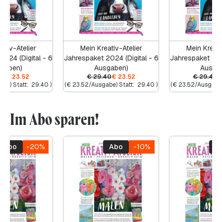
ativ-Atelier
Mein Kreativ-Atelier
Mein Kreati
2024 (Digital - 6
Jahrespaket 2024 (Digital - 6
Jahrespaket 2024
gaben)
Ausgaben)
Ausga
40
€
23.52
€
29.40
€
23.52
€
29.40
abe) Statt:
29.40
)
(
€
23.52
/Ausgabe) Statt:
29.40
)
(
€
23.52
/Ausgabe)
Im Abo sparen!
Abo
-20%
Abo
-10%
A