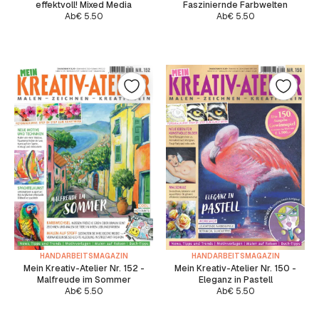
effektvoll! Mixed Media
Fasziniernde Farbwelten
Ab
€
5.50
Ab
€
5.50
HANDARBEITSMAGAZIN
HANDARBEITSMAGAZIN
Mein Kreativ-Atelier Nr. 152 -
Mein Kreativ-Atelier Nr. 150 -
Malfreude im Sommer
Eleganz in Pastell
Ab
€
5.50
Ab
€
5.50