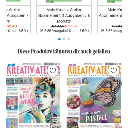
ativ Atelier
Mein Kreativ Atelier
Mein Kreati
 12 Ausgaben /
Abonnement 3 Ausgaben / 6
Abonnement 6 
Jahre
Monate
Jah
00
€
62.40
€
19.50
€
17.55
€
39.00
abe) Statt:
6.50
)
(
€
5.85
/Ausgabe) Statt:
6.50
)
(
€
5.53
/Ausgabe)
Diese Produkte könnten dir auch gefallen