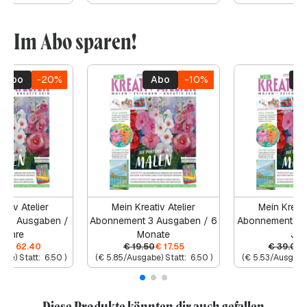
Im Abo sparen!
Abo
-20%
Abo
-10%
A
ativ Atelier
Mein Kreativ Atelier
Mein Kreati
 12 Ausgaben /
Abonnement 3 Ausgaben / 6
Abonnement 6 
Jahre
Monate
Jah
00
€
62.40
€
19.50
€
17.55
€
39.00
abe) Statt:
6.50
)
(
€
5.85
/Ausgabe) Statt:
6.50
)
(
€
5.53
/Ausgabe)
Diese Produkte könnten dir auch gefallen