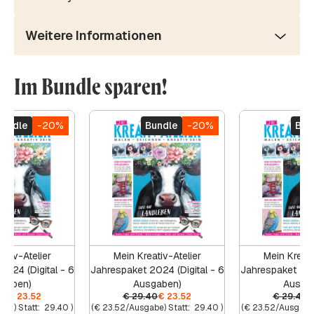
Weitere Informationen
Im Bundle sparen!
Bundle
-20%
Bundle
-20%
Bun
ativ-Atelier
Mein Kreativ-Atelier
Mein Kreati
2024 (Digital - 6
Jahrespaket 2024 (Digital - 6
Jahrespaket 2024
gaben)
Ausgaben)
Ausga
40
€
23.52
€
29.40
€
23.52
€
29.40
abe) Statt:
29.40
)
(
€
23.52
/Ausgabe) Statt:
29.40
)
(
€
23.52
/Ausgabe)