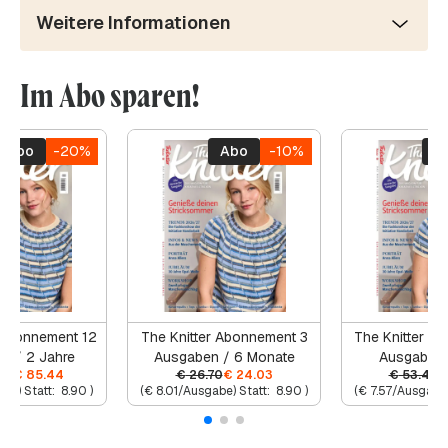
Weitere Informationen
Im Abo sparen!
Abo
-20%
Abo
-10%
A
 Abonnement 12
The Knitter Abonnement 3
The Knitter A
n / 2 Jahre
Ausgaben / 6 Monate
Ausgaben 
80
€
85.44
€
26.70
€
24.03
€
53.40
be) Statt:
8.90
)
(
€
8.01
/Ausgabe) Statt:
8.90
)
(
€
7.57
/Ausgabe)