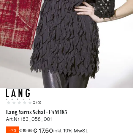
0 (0)
Lang Yarns Schal - FAM 183
Art.Nr 183_058_001
€
17.50
inkl. 19% MwSt.
–7%
€
18.85