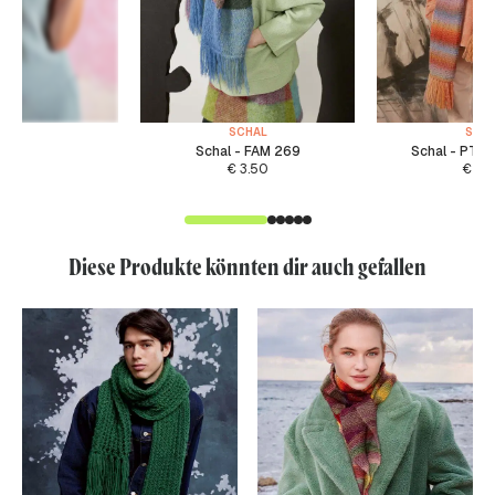
SCHAL
SCH
Schal - FAM 269
Schal - PTO
€
3.50
€
4.
Diese Produkte könnten dir auch gefallen