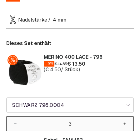
Nadelstärke
4 mm
Dieses Set enthält
MERINO 400 LACE - 796
€
13.50
–9%
€
14.85
(
€
4.50
/ Stück)
SCHWARZ 796.0004