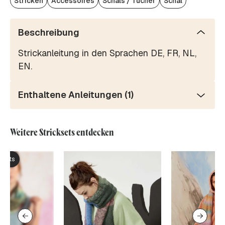
Stricken
Accessoires
Schals / Tücher
Schal
Beschreibung
Strickanleitung in den Sprachen DE, FR, NL,
EN.
Enthaltene Anleitungen (1)
Weitere Stricksets entdecken
ksets