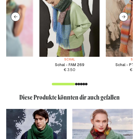
SCHAL
SCH
Schal - FAM 269
Schal - PTO
€
3.50
€
4.
Diese Produkte könnten dir auch gefallen