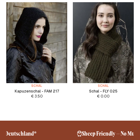
SCHAL
SCHAL
Kapuzenschal - FAM 217
Schal - FLY 025
€
3.50
€
0.00
Sheep Friendly – No Mulesing