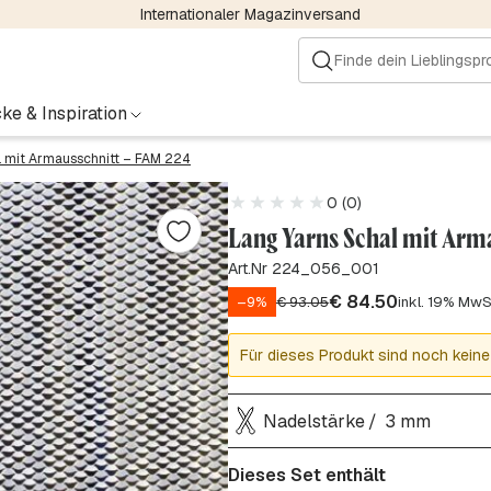
Internationaler Magazinversand
ke & Inspiration
l mit Armausschnitt – FAM 224
0 (0)
Lang Yarns Schal mit Arm
Art.Nr 224_056_001
€
84.50
–9%
€
93.05
inkl. 19% MwS
Für dieses Produkt sind noch keine
Nadelstärke
3 mm
Dieses Set enthält