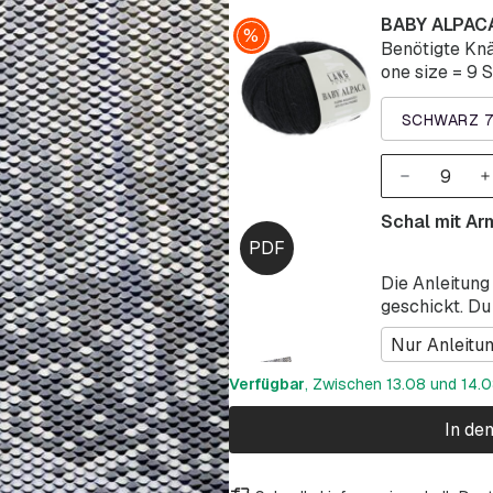
BABY ALPACA
Benötigte Knä
one size = 9 S
SCHWARZ 7
Schal mit Ar
Die Anleitung
geschickt. Du
Nur Anleitu
Verfügbar
, Zwischen 13.08 und 14.08
In de