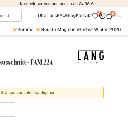
Kostenloser Versand bereits ab 24,95 €
0
0
Über uns
FAQ
Blog
Kontakt
€
0.00
Sommer
Neuste Magazine
Herbst Winter 2026
ausschnitt - FAM 224
t.
 Grössenvarianten konfiguriert.