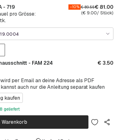
 - 719
€
81.00
–10%
€
89.55
(
€
9.00
/ Stück)
uel pro Grösse:
tk.
19.0004
mausschnitt - FAM 224
€
3.50
 wird per Email an deine Adresse als PDF
 kannst auch nur die Anleitung separat kaufen
ng kaufen
 geliefert
n Warenkorb