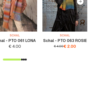
SCHAL
SCHAL
hal - PTO 061 LONA
Schal - PTO 063 ROSIE
Schal 
€
4.00
€
2.00
€
4.00