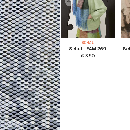
SCHAL
Schal - FAM 269
Sc
€
3.50