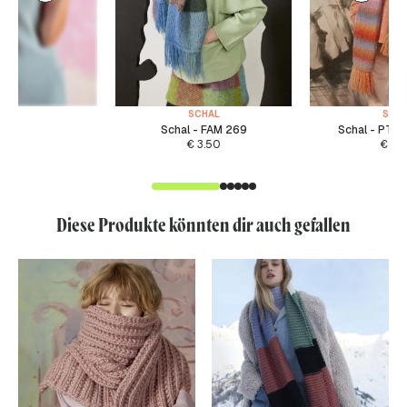
SCHAL
SCH
Schal - FAM 269
Schal - PTO
€
3.50
€
4.
Diese Produkte könnten dir auch gefallen