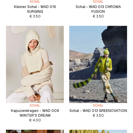
SCHAL
SCHAL
Kleiner Schal - WAD 015
Schal - WAD 013 CHROMA
SURGING
FUSION
€
3.50
€
3.50
SCHAL
SCHAL
Kapuzenkragen - WAD 009
Schal - WAD 013 GREENOVATION
WINTER'S DREAM
€
3.50
€
4.00