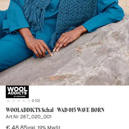
0 (0)
WOOLADDICTS Schal - WAD 015 WAVE-BORN
Art.Nr 287_020_001
€
48.85
inkl. 19% MwSt.