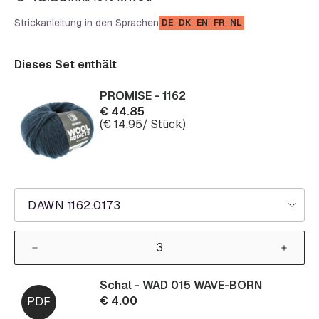
Strickanleitung in den Sprachen
DE
DK
EN
FR
NL
Dieses Set enthält
PROMISE - 1162
€
44.85
(
€
14.95
/ Stück)
DAWN 1162.0173
Schal - WAD 015 WAVE-BORN
€
4.00