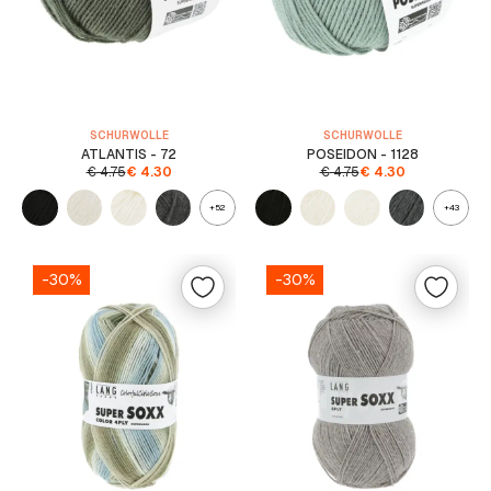
SCHURWOLLE
SCHURWOLLE
ATLANTIS - 72
POSEIDON - 1128
€
4.75
€
4.30
€
4.75
€
4.30
+52
+43
-30%
-30%