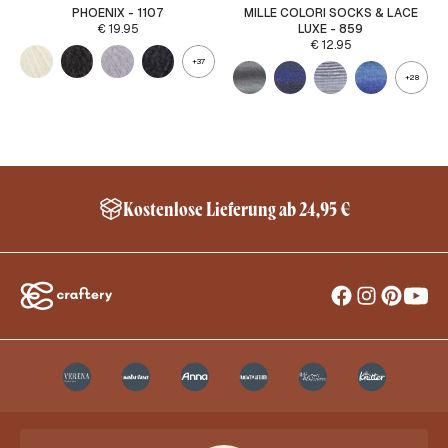
PHOENIX - 1107
MILLE COLORI SOCKS & LACE
€
19.95
LUXE - 859
€
12.95
+37
+28
Kostenlose Lieferung ab 24,95 €