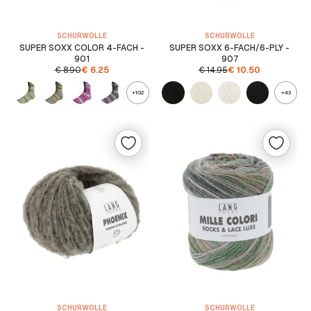
SCHURWOLLE
SCHURWOLLE
SUPER SOXX COLOR 4-FACH -
SUPER SOXX 6-FACH/6-PLY -
901
907
€
8.90
€
6.25
€
14.95
€
10.50
+102
+43
SCHURWOLLE
SCHURWOLLE