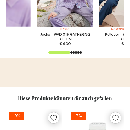
BASIC
NORDISCH / 
Jacke - WAD 015 GATHERING
Pullover - WA
STORM
STOR
€
6.00
€
5.
Diese Produkte könnten dir auch gefallen
-9%
-7%