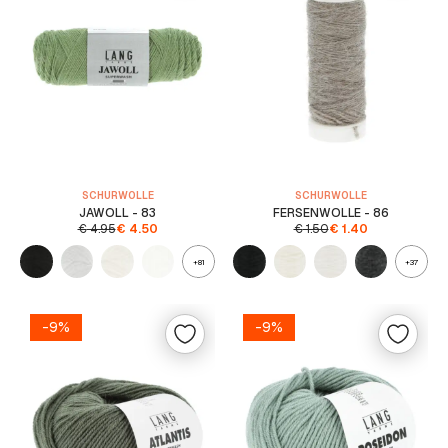
SCHURWOLLE
SCHURWOLLE
JAWOLL - 83
FERSENWOLLE - 86
€
4.95
€
4.50
€
1.50
€
1.40
+81
+37
-9%
-9%