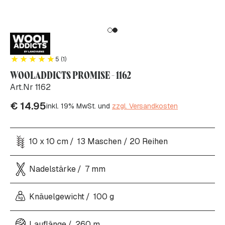
5 (1)
WOOLADDICTS PROMISE - 1162
Art.Nr 1162
€
14.95
inkl. 19% MwSt. und
zzgl. Versandkosten
10 x 10 cm
13 Maschen / 20 Reihen
Nadelstärke
7 mm
Knäuelgewicht
100 g
Lauflänge
260 m