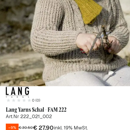
0 (0)
Lang Yarns Schal - FAM 222
Art.Nr 222_021_002
€
27.90
inkl. 19% MwSt.
–9%
€
30.50