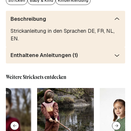
Stricken
Baby & Kind
Kinderkleidung
Beschreibung
Strickanleitung in den Sprachen DE, FR, NL,
EN.
Enthaltene Anleitungen (1)
Weitere Stricksets entdecken
ksets