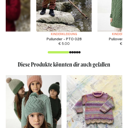
KINDERKLEIDUNG
KINDERKL
Pullunder - PTO 028
Pullover -
€
5.00
€
6.
Diese Produkte könnten dir auch gefallen