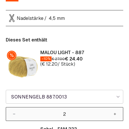
Nadelstärke
4,5 mm
Dieses Set enthält
MALOU LIGHT - 887
€
24.40
–10%
€
27.00
(
€
12.20
/ Stück)
SONNENGELB 887.0013