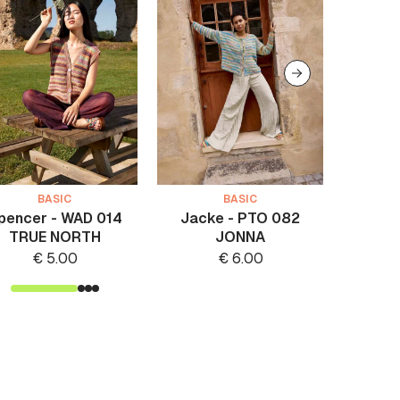
BASIC
BASIC
pencer - WAD 014
Jacke - PTO 082
Jack
TRUE NORTH
JONNA
€
5.00
€
6.00