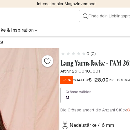
Internationaler Magazinversand
ke & Inspiration
61
0 (0)
Lang Yarns Jacke - FAM 26
Art.Nr 261_040_001
€
128.00
–9%
€
141.00
inkl. 19% M
Grösse wählen
M
Die Grösse ändert die Anzahl Stück
G
Nadelstärke
6 mm