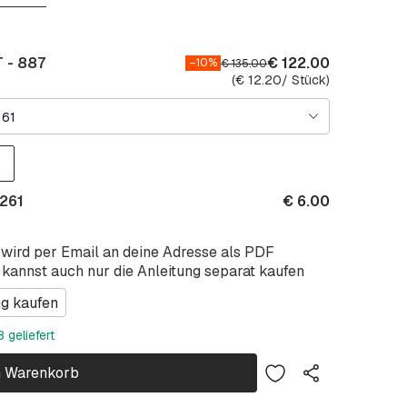
 - 887
€
122.00
–10%
€
135.00
(
€
12.20
/ Stück)
061
 261
€
6.00
 wird per Email an deine Adresse als PDF
 kannst auch nur die Anleitung separat kaufen
ng kaufen
 geliefert
n Warenkorb