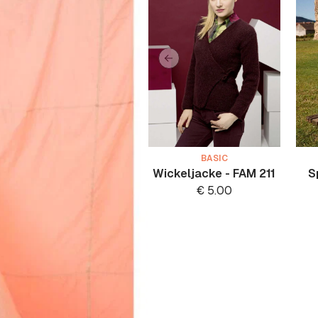
BASIC
Wickeljacke - FAM 211
S
€
5.00