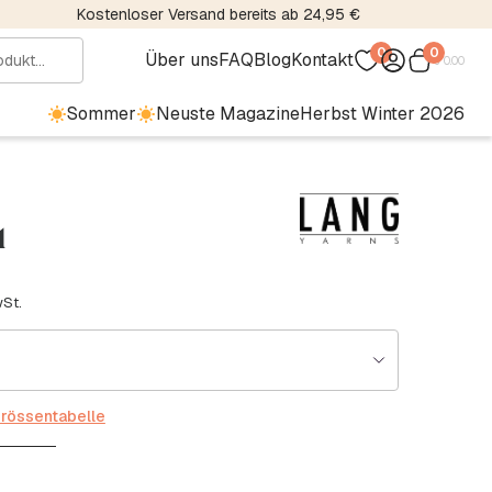
Kostenloser Versand bereits ab 24,95 €
0
0
Über uns
FAQ
Blog
Kontakt
€
0.00
Sommer
Neuste Magazine
Herbst Winter 2026
1
wSt.
rössentabelle