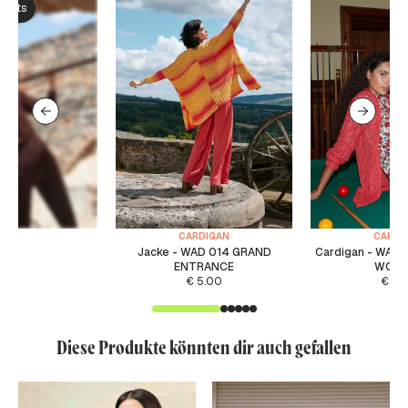
ksets
CARDIGAN
CARDI
Jacke - WAD 014 GRAND
Cardigan - WAD
ENTRANCE
WORT
€
5.00
€
5.
Diese Produkte könnten dir auch gefallen