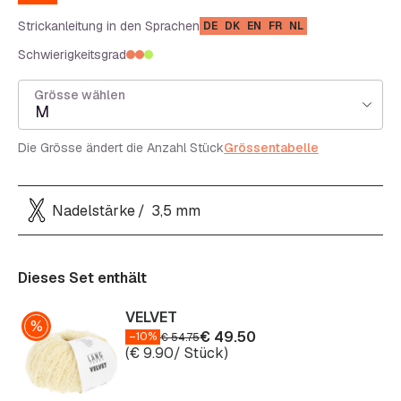
Strickanleitung in den Sprachen
DE
DK
EN
FR
NL
Schwierigkeitsgrad
Grösse wählen
M
Die Grösse ändert die Anzahl Stück
Grössentabelle
Nadelstärke
3,5 mm
Dieses Set enthält
VELVET
€
49.50
–10%
€
54.75
(
€
9.90
/ Stück)