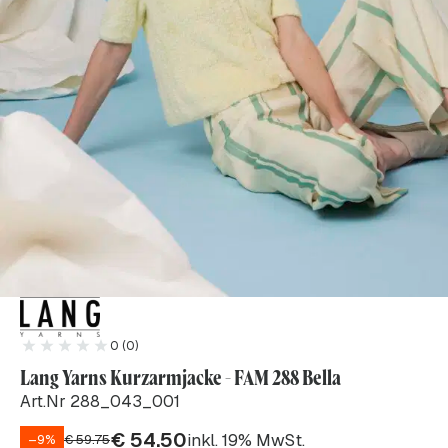
0 (0)
Lang Yarns Kurzarmjacke - FAM 288 Bella
Art.Nr 288_043_001
€
54.50
inkl. 19% MwSt.
–9%
€
59.75