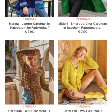
CARDIGAN
CARDIGAN
Marina - Langer Cardigan in
Midori - Smargdgrüner Cardigan
Halbpatent im Farbverlauf
in falschem Patentmuster
€
3.90
€
3.90
CARDIGAN
CARDIGAN
Cardigan - WAD 012 MAKE IT
Cardigan - WAD 010 WILD