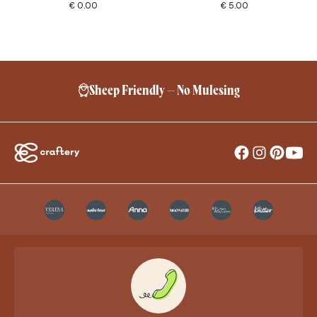
€
0.00
€
5.00
Sheep Friendly – No Mulesing