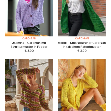
CARDIGAN
CARDIGAN
Jasmina - Cardigan mit
Midori - Smargdgrüner Cardigan
Strukturmuster in Flieder
in falschem Patentmuster
€
3.90
€
3.90