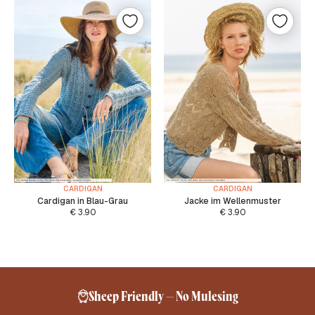
CARDIGAN
CARDIGAN
Cardigan in Blau-Grau
Jacke im Wellenmuster
€
3.90
€
3.90
Sheep Friendly – No Mulesing