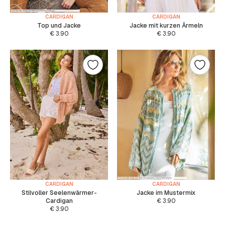
CARDIGAN
CARDIGAN
Top und Jacke
Jacke mit kurzen Ärmeln
€
3.90
€
3.90
CARDIGAN
CARDIGAN
Stilvoller Seelenwärmer-
Jacke im Mustermix
Cardigan
€
3.90
€
3.90