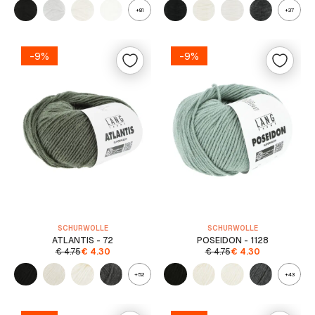
+81
+37
-9%
-9%
SCHURWOLLE
SCHURWOLLE
ATLANTIS - 72
POSEIDON - 1128
€
4.75
€
4.30
€
4.75
€
4.30
+52
+43