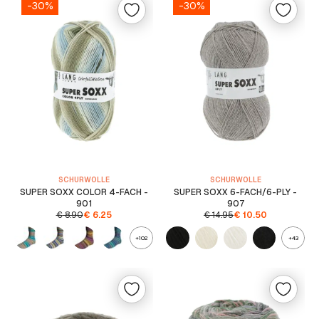
-30%
-30%
SCHURWOLLE
SCHURWOLLE
SUPER SOXX COLOR 4-FACH -
SUPER SOXX 6-FACH/6-PLY -
901
907
€
8.90
€
6.25
€
14.95
€
10.50
+102
+43