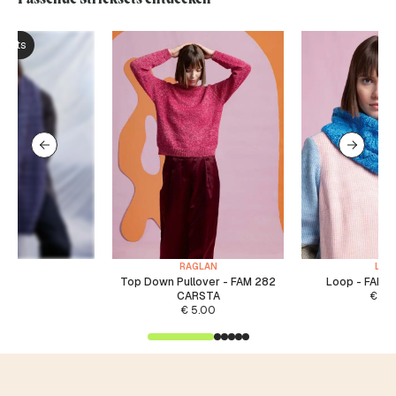
ksets
RAGLAN
LOO
Top Down Pullover - FAM 282
Loop - FAM 
CARSTA
€
4.
€
5.00