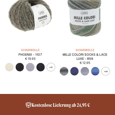
SCHURWOLLE
SCHURWOLLE
PHOENIX - 1107
MILLE COLORI SOCKS & LACE
€
19.95
LUXE - 859
€
12.95
+37
+28
Kostenlose Lieferung ab 24,95 €