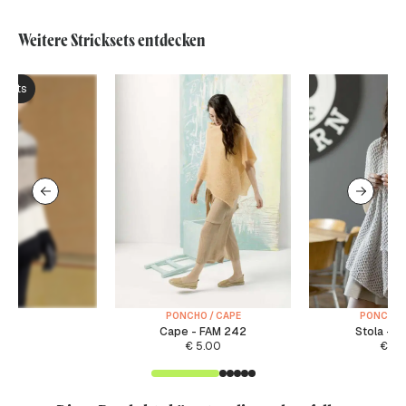
Weitere Stricksets entdecken
ksets
PONCHO / CAPE
PONCHO /
Cape - FAM 242
Stola - F
€
5.00
€
3.