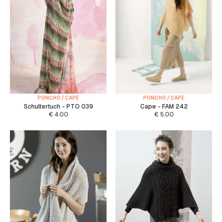
PONCHO / CAPE
PONCHO / CAPE
Schultertuch - PTO 039
Cape - FAM 242
€
4.00
€
5.00