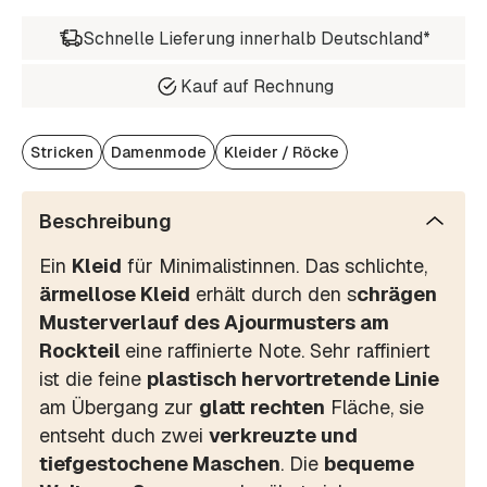
Schnelle Lieferung innerhalb Deutschland*
Kauf auf Rechnung
Stricken
Damenmode
Kleider / Röcke
Beschreibung
Ein
Kleid
für Minimalistinnen. Das schlichte,
ärmellose Kleid
erhält durch den s
chrägen
Musterverlauf des Ajourmusters am
Rockteil
eine raffinierte Note. Sehr raffiniert
ist die feine
plastisch hervortretende Linie
am Übergang zur
glatt rechten
Fläche, sie
entseht duch zwei
verkreuzte und
tiefgestochene Maschen
. Die
bequeme