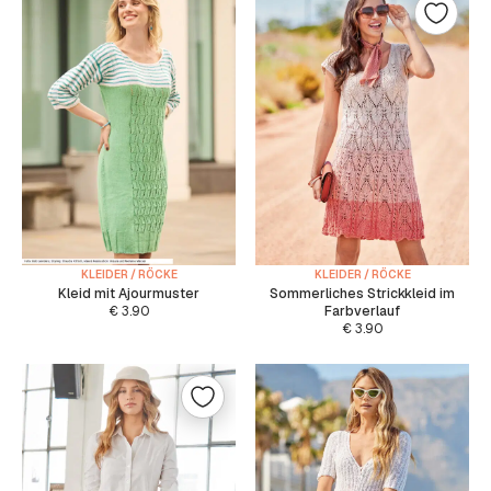
KLEIDER / RÖCKE
KLEIDER / RÖCKE
Kleid mit Ajourmuster
Sommerliches Strickkleid im
€
3.90
Farbverlauf
€
3.90