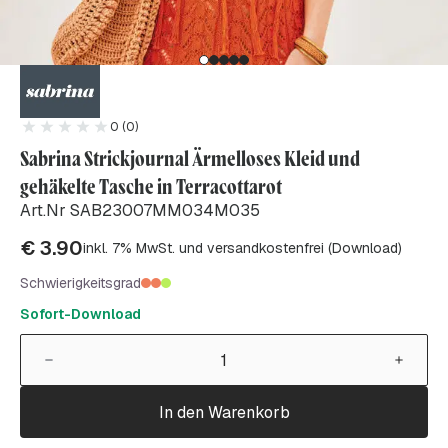
0 (0)
Sabrina Strickjournal Ärmelloses Kleid und
gehäkelte Tasche in Terracottarot
Art.Nr SAB23007MM034M035
€
3.90
inkl. 7% MwSt. und versandkostenfrei (Download)
Schwierigkeitsgrad
Sofort-Download
In den Warenkorb