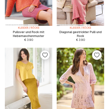
KLEIDER / RÖCKE
KLEIDER / RÖCKE
Pullover und Rock mit
Diagonal gestrickter Pulli und
Hebemaschenmuster
Rock
€
3.90
€
3.90