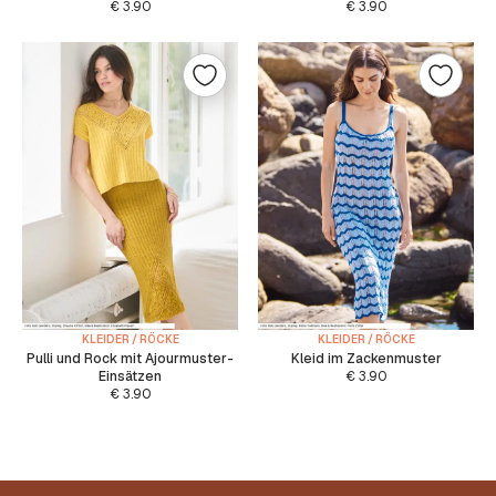
€
3.90
€
3.90
KLEIDER / RÖCKE
KLEIDER / RÖCKE
Pulli und Rock mit Ajourmuster-
Kleid im Zackenmuster
Einsätzen
€
3.90
€
3.90