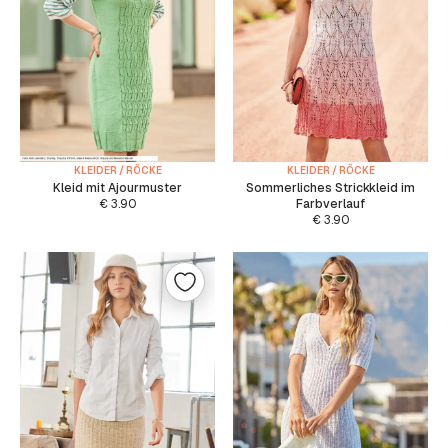
KLEIDER / RÖCKE
KLEIDER / RÖCKE
Kleid mit Ajourmuster
Sommerliches Strickkleid im
€
3.90
Farbverlauf
€
3.90