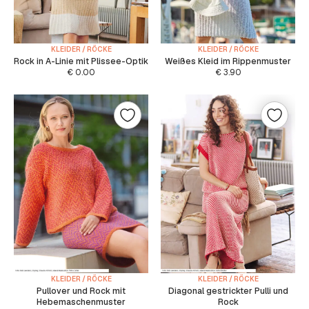
KLEIDER / RÖCKE
KLEIDER / RÖCKE
Rock in A-Linie mit Plissee-Optik
Weißes Kleid im Rippenmuster
€
0.00
€
3.90
KLEIDER / RÖCKE
KLEIDER / RÖCKE
Pullover und Rock mit
Diagonal gestrickter Pulli und
Hebemaschenmuster
Rock