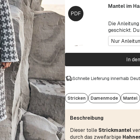
Mantel im Ha
Die Anleitung
geschickt. Du
Nur Anleitu
In de
Schnelle Lieferung innerhalb Deu
Stricken
Damenmode
Mantel
Beschreibung
Dieser tolle
Strickmantel
ver
durch das zweifarbige
Hahnen