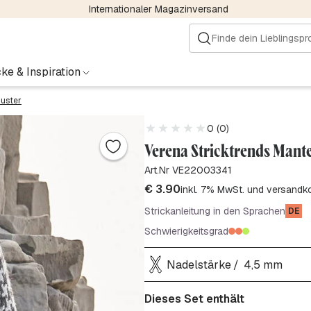
Internationaler Magazinversand
ke & Inspiration
muster
0 (0)
Verena Stricktrends Mant
Art.Nr VE22003341
€
3.90
inkl. 7% MwSt. und versandk
Strickanleitung in den Sprachen
DE
Schwierigkeitsgrad
Nadelstärke
4,5 mm
Dieses Set enthält