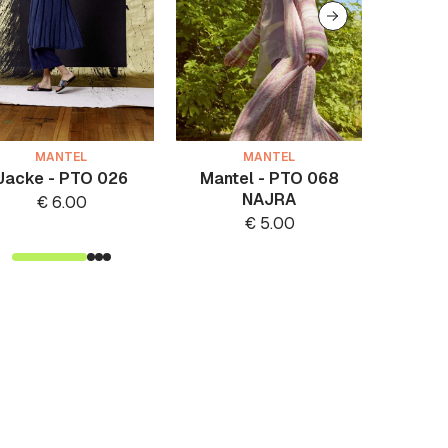
MANTEL
MANTEL
Jacke - PTO 026
Mantel - PTO 068
Mant
NAJRA
€
6.00
€
5.00