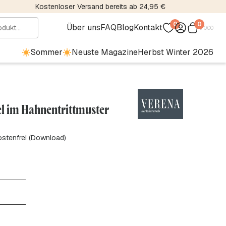
Kostenloser Versand bereits ab 24,95 €
0
0
Über uns
FAQ
Blog
Kontakt
€
0.00
Sommer
Neuste Magazine
Herbst Winter 2026
el im Hahnentrittmuster
ostenfrei (Download)