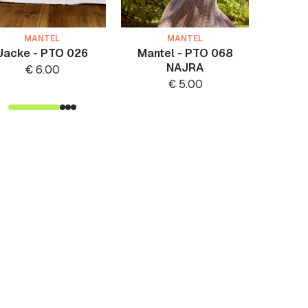
MANTEL
MANTEL
Jacke - PTO 026
Mantel - PTO 068
Mant
NAJRA
€
6.00
€
5.00