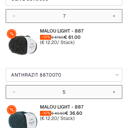
MALOU LIGHT - 887
€
61.00
–10%
€
67.50
(
€
12.20
/ Stück)
ANTHRAZIT 887.0070
MALOU LIGHT - 887
€
36.60
–10%
€
40.50
(
€
12.20
/ Stück)