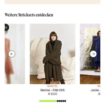
Weitere Stricksets entdecken
ksets
MANTEL
MANT
Mantel - FAM 265
Jacke - 
€
6.00
€
6.