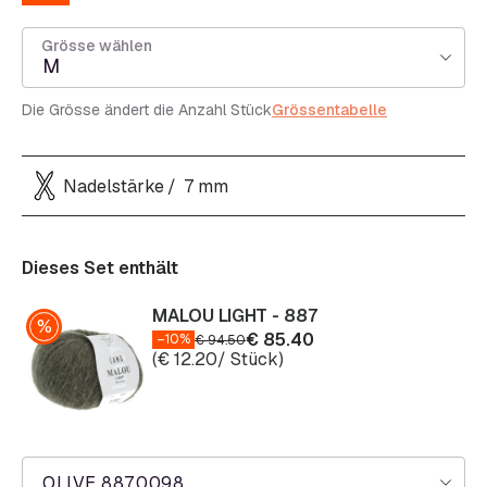
Grösse wählen
M
Die Grösse ändert die Anzahl Stück
Grössentabelle
Nadelstärke
7 mm
Dieses Set enthält
MALOU LIGHT - 887
€
85.40
–10%
€
94.50
(
€
12.20
/ Stück)
OLIVE 887.0098