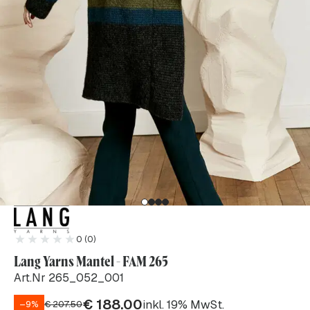
0 (0)
Lang Yarns Mantel - FAM 265
Art.Nr 265_052_001
€
188.00
inkl. 19% MwSt.
–9%
€
207.50