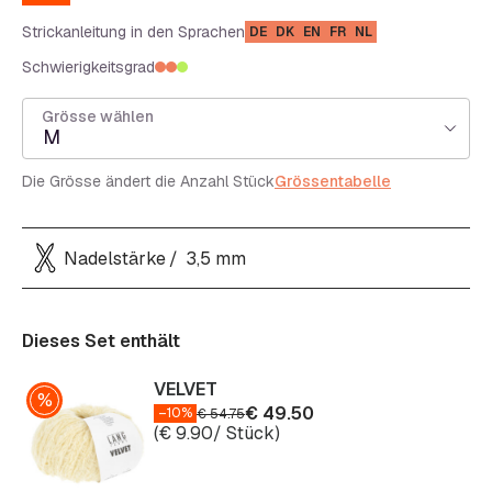
Strickanleitung in den Sprachen
DE
DK
EN
FR
NL
Schwierigkeitsgrad
Grösse wählen
M
Die Grösse ändert die Anzahl Stück
Grössentabelle
Nadelstärke
3,5 mm
Dieses Set enthält
VELVET
€
49.50
–10%
€
54.75
(
€
9.90
/ Stück)