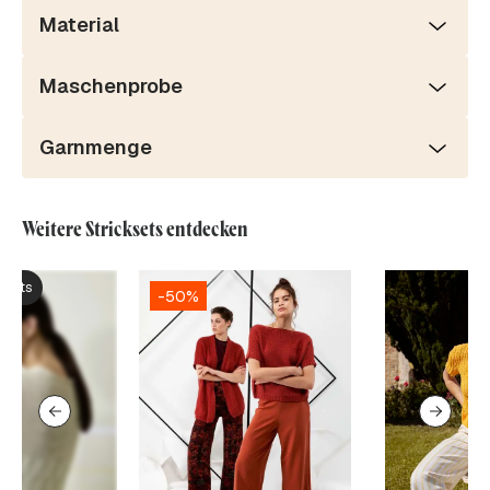
Material
Maschenprobe
Garnmenge
Weitere Stricksets entdecken
ksets
-50%