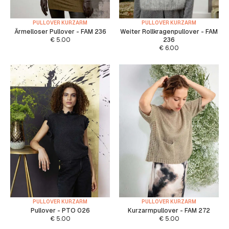
PULLOVER KURZARM
PULLOVER KURZARM
Ärmelloser Pullover - FAM 236
Weiter Rollkragenpullover - FAM
€
5.00
236
€
6.00
PULLOVER KURZARM
PULLOVER KURZARM
Pullover - PTO 026
Kurzarmpullover - FAM 272
€
5.00
€
5.00