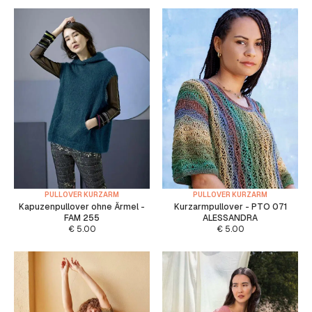
PULLOVER KURZARM
PULLOVER KURZARM
Kapuzenpullover ohne Ärmel -
Kurzarmpullover - PTO 071
FAM 255
ALESSANDRA
€
5.00
€
5.00