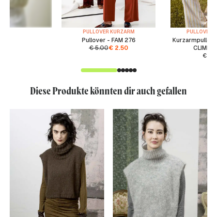
PULLOVER KURZARM
PULLOVER 
Pullover - FAM 276
Kurzarmpullove
€
5.00
€
2.50
CLIMBIN
€
5.
Diese Produkte könnten dir auch gefallen