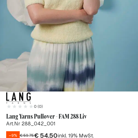
0 (0)
Lang Yarns Pullover - FAM 288 Liv
Art.Nr 288_042_001
€
54.50
inkl. 19% MwSt.
–9%
€
59.75