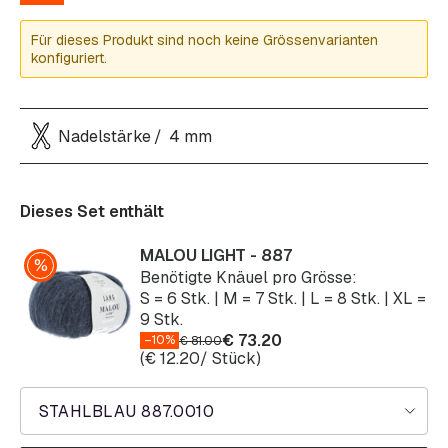
Für dieses Produkt sind noch keine Grössenvarianten
konfiguriert.
Nadelstärke
4 mm
Dieses Set enthält
MALOU LIGHT - 887
Benötigte Knäuel pro Grösse:
S = 6 Stk. | M = 7 Stk. | L = 8 Stk. | XL =
9 Stk.
€
73.20
–10%
€
81.00
(
€
12.20
/ Stück)
STAHLBLAU 887.0010