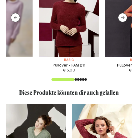
BASIC
BASI
Pullover - FAM 211
Pullover -
€
5.00
€
5.
Diese Produkte könnten dir auch gefallen