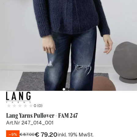
0 (0)
Lang Yarns Pullover - FAM 247
Art.Nr 247_014_001
€
79.20
inkl. 19% MwSt.
–9%
€
87.00