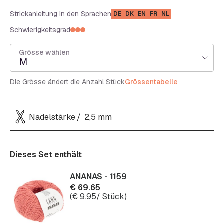
Strickanleitung in den Sprachen
DE
DK
EN
FR
NL
Schwierigkeitsgrad
Grösse wählen
M
Die Grösse ändert die Anzahl Stück
Grössentabelle
Nadelstärke
2,5 mm
Dieses Set enthält
ANANAS - 1159
€
69.65
(
€
9.95
/ Stück)