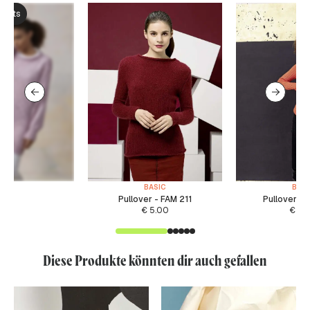
ksets
BASIC
BASI
Pullover - FAM 211
Pullover -
€
5.00
€
5.
Diese Produkte könnten dir auch gefallen