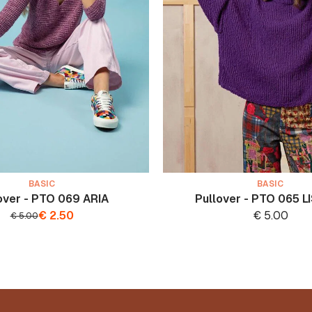
BASIC
BASIC
over - PTO 069 ARIA
Pullover - PTO 065 L
€
2.50
€
5.00
€
5.00