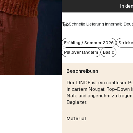
In de
Schnelle Lieferung innerhalb Deu
Frühling / Sommer 2026
Strick
Pullover langarm
Basic
Beschreibung
Der LINDE ist ein nahtloser P
in zartem Nougat. Top-Down im
Naht und angenehm zu tragen. 
Begleiter.
Material