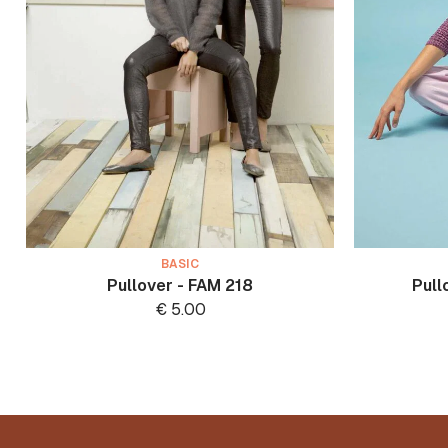
BASIC
Pullover - FAM 218
Pull
€
5.00