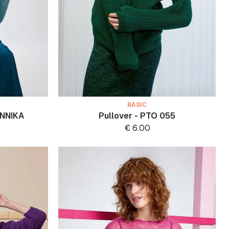
BASIC
ANNIKA
Pullover - PTO 055
€
6.00