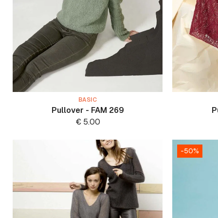
BASIC
Pullover - FAM 269
P
€
5.00
-50%