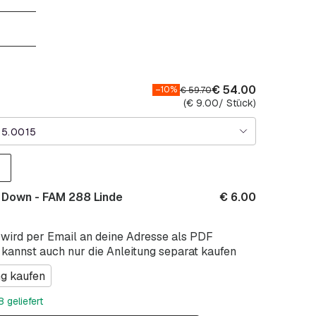
€
54.00
–10%
€
59.70
(
€
9.00
/ Stück)
35.0015
 Down - FAM 288 Linde
€
6.00
 wird per Email an deine Adresse als PDF
 kannst auch nur die Anleitung separat kaufen
ng kaufen
 geliefert