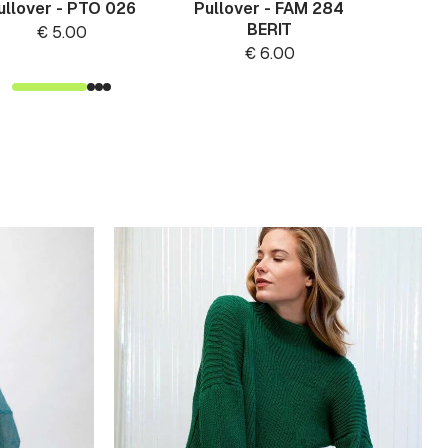
ullover - PTO 026
Pullover - FAM 284
Pullo
BERIT
S
€
5.00
€
6.00