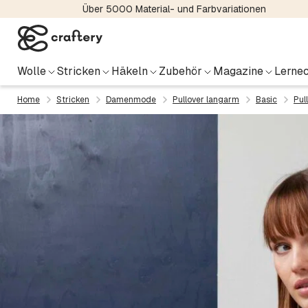
Über 5000 Material- und Farbvariationen
Wolle
Stricken
Häkeln
Zubehör
Magazine
Lernec
Home
Stricken
Damenmode
Pullover langarm
Basic
Pul