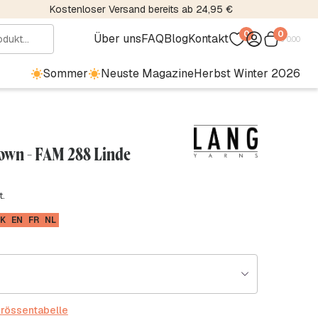
Kostenloser Versand bereits ab 24,95 €
0
0
Über uns
FAQ
Blog
Kontakt
€
0.00
Sommer
Neuste Magazine
Herbst Winter 2026
Down - FAM 288 Linde
t.
K
EN
FR
NL
rössentabelle