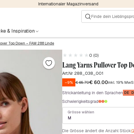
Internationaler Magazinversand
ke & Inspiration
lover Top Down – FAM 288 Linde
0 (0)
Lang Yarns Pullover Top 
Art.Nr 288_038_001
€
60.00
–9%
€
65.70
inkl. 19% MwS
Strickanleitung in den Sprachen
DE
D
Schwierigkeitsgrad
Grösse wählen
M
Die Grösse ändert die Anzahl Stück
G