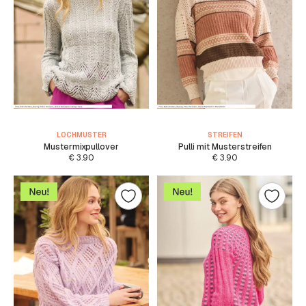
LOCHMUSTER
STREIFEN
Mustermixpullover
Pulli mit Musterstreifen
€
3.90
€
3.90