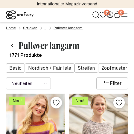
Kostenloser Versand bereits ab 24,95 €
0
0
Home
Stricken
Pullover langarm
Pullover langarm
1771 Produkte
Basic
Nordisch / Fair Isle
Streifen
Zopfmuster
Filter
Neuheiten