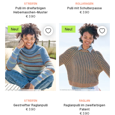
STREIFEN
ROLLKRAGEN
Pulli im dreifarbigen
Pulli mit Schulterpasse
Hebemaschen-Muster
€
3.90
€
3.90
STREIFEN
RAGLAN
Gestreifter Raglanpulli
Raglanpulli im zweifarbigen
€
3.90
Patent
€
3.90