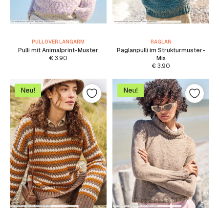
PULLOVER LANGARM
RAGLAN
Pulli mit Animalprint-Muster
Raglanpulli im Strukturmuster-
€
3.90
Mix
€
3.90