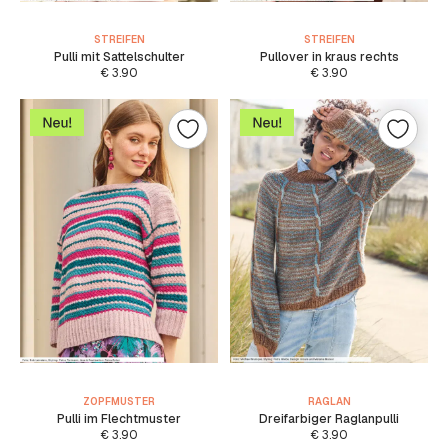
STREIFEN
STREIFEN
Pulli mit Sattelschulter
Pullover in kraus rechts
€
3.90
€
3.90
ZOPFMUSTER
RAGLAN
Pulli im Flechtmuster
Dreifarbiger Raglanpulli
€
3.90
€
3.90