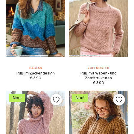
RAGLAN
ZOPFMUSTER
Pulli im Zackendesign
Pulli mit Waben- und
€
3.90
Zopfstrukturen
€
3.90