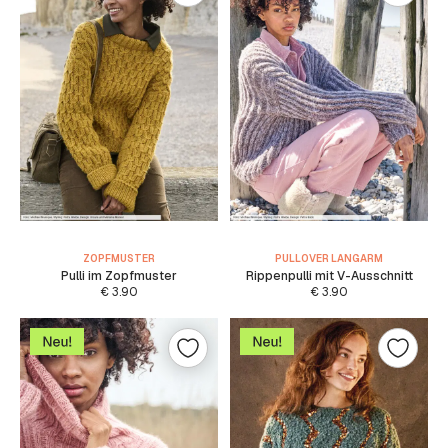
ZOPFMUSTER
PULLOVER LANGARM
Pulli im Zopfmuster
Rippenpulli mit V-Ausschnitt
€
3.90
€
3.90