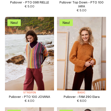
Pullover - PTO 098 RIELLE
Pullover Top Down - PTO 100
€
5.00
IARA
€
5.00
STREIFEN
BASIC
Pullover - PTO 100 JOVANA
Pullover - FAM 290 Elara
€
4.00
€
6.00