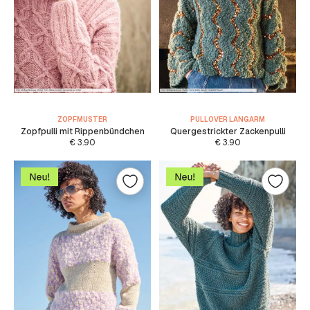
ZOPFMUSTER
PULLOVER LANGARM
Zopfpulli mit Rippenbündchen
Quergestrickter Zackenpulli
€
3.90
€
3.90