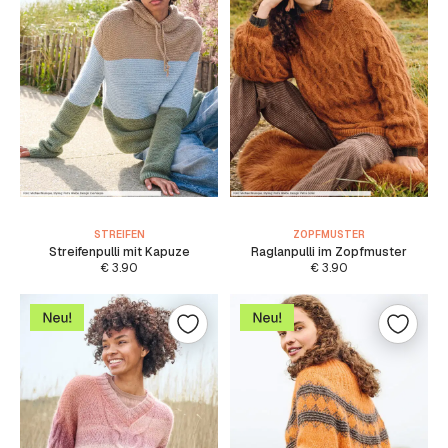
STREIFEN
ZOPFMUSTER
Streifenpulli mit Kapuze
Raglanpulli im Zopfmuster
€
3.90
€
3.90