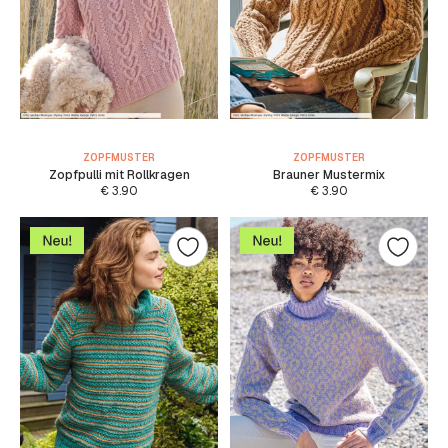
ZOPFMUSTER
ZOPFMUSTER
Zopfpulli mit Rollkragen
Brauner Mustermix
€
3.90
€
3.90