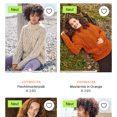
ZOPFMUSTER
ZOPFMUSTER
Flechtmusterpulli
Mustermix in Orange
€
3.90
€
3.90