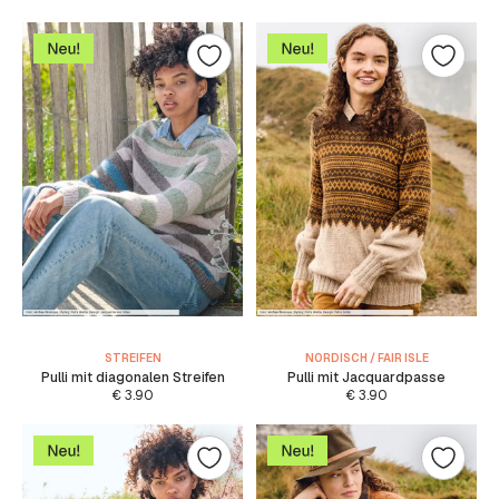
STREIFEN
NORDISCH / FAIR ISLE
Pulli mit diagonalen Streifen
Pulli mit Jacquardpasse
€
3.90
€
3.90