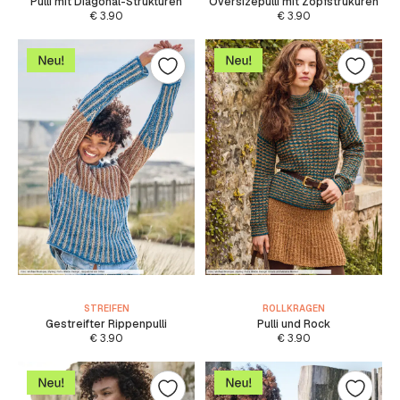
Pulli mit Diagonal-Strukturen
Oversizepulli mit Zopfstrukuren
€
3.90
€
3.90
STREIFEN
ROLLKRAGEN
Gestreifter Rippenpulli
Pulli und Rock
€
3.90
€
3.90