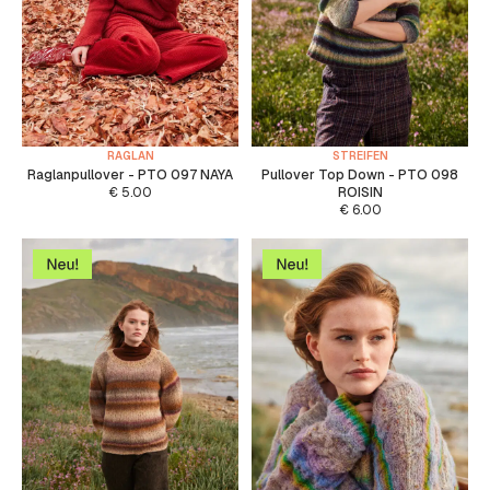
RAGLAN
STREIFEN
Raglanpullover - PTO 097 NAYA
Pullover Top Down - PTO 098
€
5.00
ROISIN
€
6.00