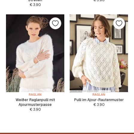
Streifen
€
3.90
€
3.90
RAGLAN
RAGLAN
Weißer Raglanpulli mit
Pulli im Ajour-Rautenmuster
Ajourmusterpasse
€
3.90
€
3.90