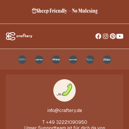
Sheep Friendly – No Mulesing
info@craftery.de
T
+49 32221090950
Unser Supportteam ist für dich da von