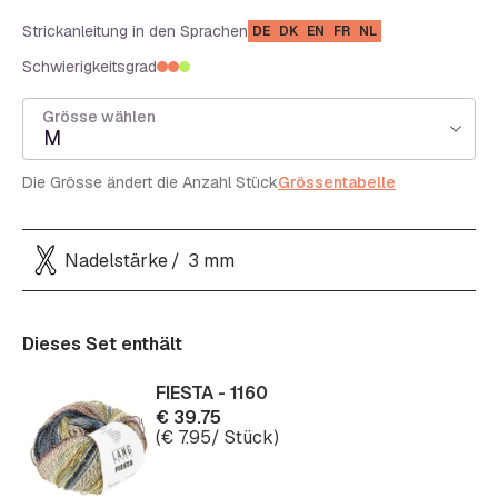
Strickanleitung in den Sprachen
DE
DK
EN
FR
NL
Schwierigkeitsgrad
Grösse wählen
M
Die Grösse ändert die Anzahl Stück
Grössentabelle
Nadelstärke
3 mm
Dieses Set enthält
FIESTA - 1160
€
39.75
(
€
7.95
/ Stück)