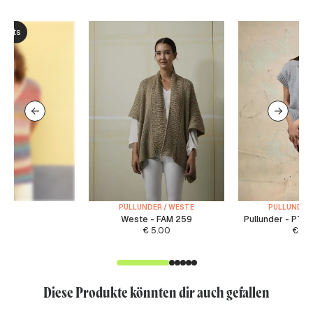
ksets
PULLUNDER / WESTE
PULLUNDER 
Weste - FAM 259
Pullunder - PTO
€
5.00
€
5.
Diese Produkte könnten dir auch gefallen