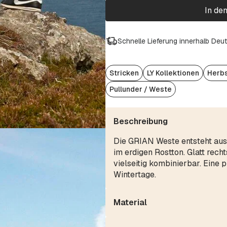
In de
Schnelle Lieferung innerhalb Deu
Stricken
LY Kollektionen
Herbs
Pullunder / Weste
Beschreibung
Die GRIAN Weste entsteht 
im erdigen Rostton. Glatt recht
vielseitig kombinierbar. Eine 
Wintertage.
Material