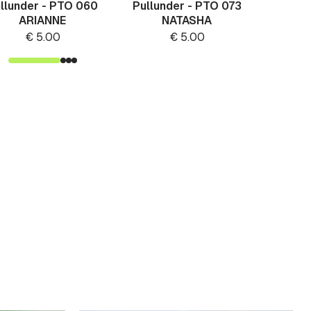
llunder - PTO 060
Pullunder - PTO 073
Pullun
ARIANNE
NATASHA
EVER
€
5.00
€
5.00