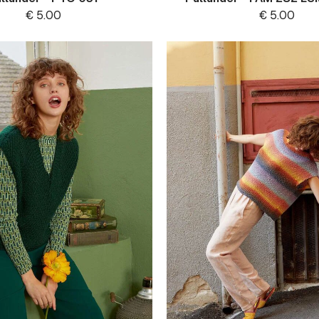
€
5.00
€
5.00