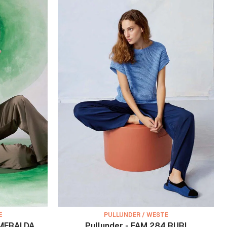
E
PULLUNDER / WESTE
SMERALDA
Pullunder - FAM 284 RURI