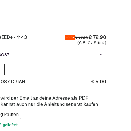
ED+ - 1143
€
72.90
–9%
€
80.55
(
€
8.10
/ Stück)
0087
 087 GRIAN
€
5.00
 wird per Email an deine Adresse als PDF
 kannst auch nur die Anleitung separat kaufen
ng kaufen
 geliefert