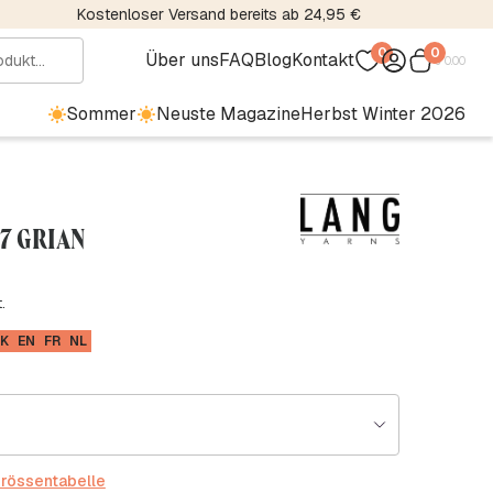
Kostenloser Versand bereits ab 24,95 €
0
0
Über uns
FAQ
Blog
Kontakt
€
0.00
Sommer
Neuste Magazine
Herbst Winter 2026
87 GRIAN
.
K
EN
FR
NL
rössentabelle