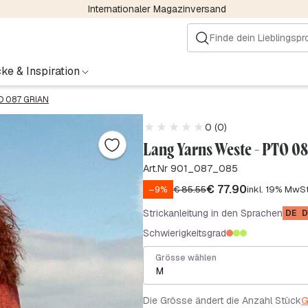
Internationaler Magazinversand
ke & Inspiration
O 087 GRIAN
0 (0)
Lang Yarns Weste - PTO 0
Art.Nr 901_087_085
€
77.90
–9%
€
85.55
inkl. 19% MwSt
Strickanleitung in den Sprachen
DE
D
Schwierigkeitsgrad
Grösse wählen
M
Die Grösse ändert die Anzahl Stück
G