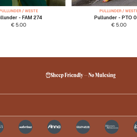
PULLUNDER / WESTE
PULLUNDER / WEST
llunder - FAM 274
Pullunder - PTO 
€
5.00
€
5.00
Sheep Friendly – No Mulesing