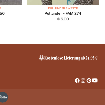
E
PULLUNDER / WESTE
050
Pullunder - FAM 274
€
6.00
Kostenlose Lieferung ab 24,95 €