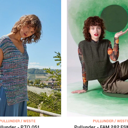
PULLUNDER / WESTE
PULLUNDER / WEST
llunder - PTO 051
Pullunder - FAM 282 E