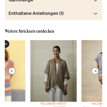
Enthaltene Anleitungen (1)
Weitere Stricksets entdecken
ksets
PULLUNDER / WESTE
PULLUNDER 