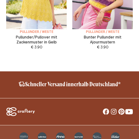
PULLUNDER / WESTE
PULLUNDER / WESTE
Pullunder/Pullover mit
Bunter Pullunder mit
Zackenmuster in Gelb
Ajourmustern
€
3.90
€
3.90
Schneller Versand innerhalb Deutschland*