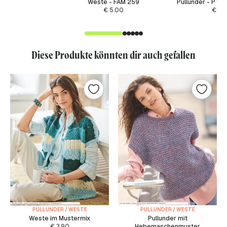
Weste - FAM 259
Pullunder - PTO
€
5.00
€
5.
Diese Produkte könnten dir auch gefallen
PULLUNDER / WESTE
PULLUNDER / WESTE
Weste im Mustermix
Pullunder mit
€
3.90
Hebemaschenmuster