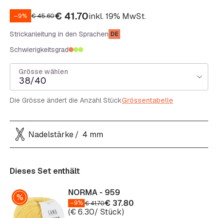
€
41.70
inkl. 19% MwSt.
–9%
€
45.60
Strickanleitung in den Sprachen
DE
Schwierigkeitsgrad
Grösse wählen
38/40
Die Grösse ändert die Anzahl Stück
Grössentabelle
Nadelstärke
4 mm
Dieses Set enthält
NORMA - 959
€
37.80
–9%
€
41.70
(
€
6.30
/ Stück)