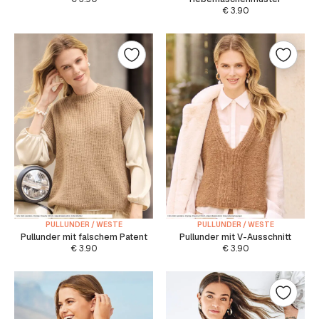
€
3.90
PULLUNDER / WESTE
PULLUNDER / WESTE
Pullunder mit falschem Patent
Pullunder mit V-Ausschnitt
€
3.90
€
3.90