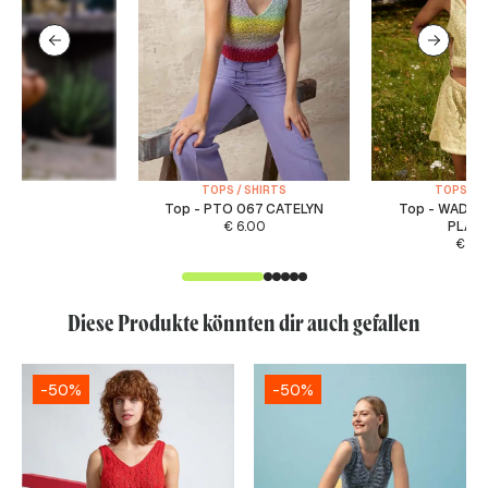
TOPS / SHIRTS
TOPS / S
Top - PTO 067 CATELYN
Top - WAD 0
€
6.00
PLAYL
€
5.
Diese Produkte könnten dir auch gefallen
-50%
-50%