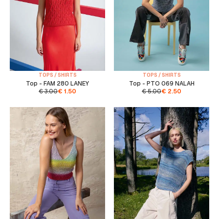
TOPS / SHIRTS
TOPS / SHIRTS
Top - FAM 280 LANEY
Top - PTO 069 NALAH
€
3.00
€
1.50
€
5.00
€
2.50