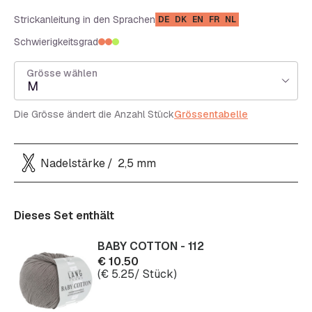
Strickanleitung in den Sprachen
DE
DK
EN
FR
NL
Schwierigkeitsgrad
Grösse wählen
M
Die Grösse ändert die Anzahl Stück
Grössentabelle
Nadelstärke
2,5 mm
Dieses Set enthält
BABY COTTON - 112
€
10.50
(
€
5.25
/ Stück)