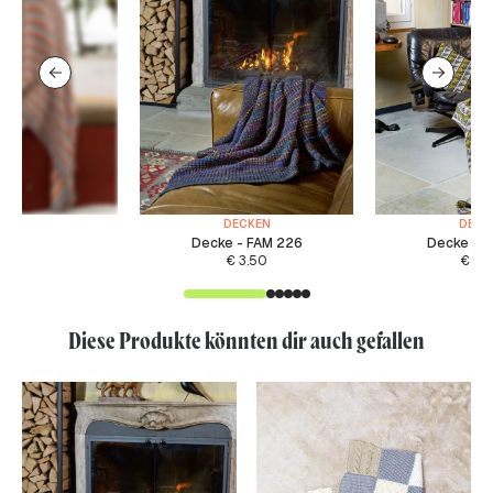
DECKEN
DECK
Decke - FAM 226
Decke - 
€
3.50
€
4.
Diese Produkte könnten dir auch gefallen