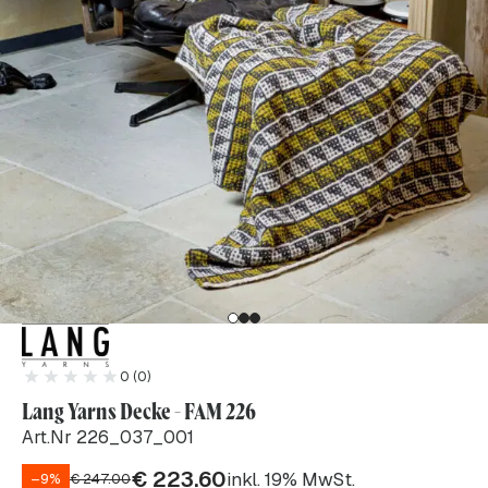
0 (0)
Lang Yarns Decke - FAM 226
Art.Nr 226_037_001
€
223.60
inkl. 19% MwSt.
–9%
€
247.00