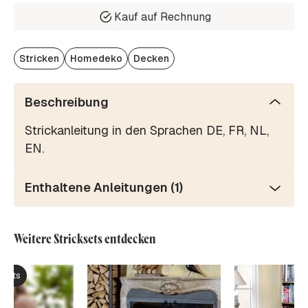
Kauf auf Rechnung
Stricken
Homedeko
Decken
Beschreibung
Strickanleitung in den Sprachen DE, FR, NL,
EN.
Enthaltene Anleitungen (1)
Weitere Stricksets entdecken
ksets