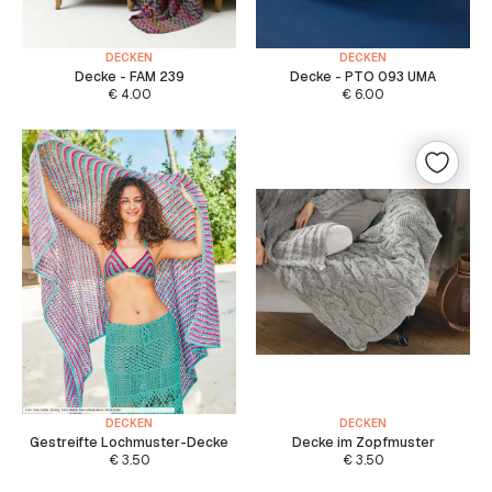
DECKEN
DECKEN
Decke - FAM 239
Decke - PTO 093 UMA
€
4.00
€
6.00
DECKEN
DECKEN
Gestreifte Lochmuster-Decke
Decke im Zopfmuster
€
3.50
€
3.50