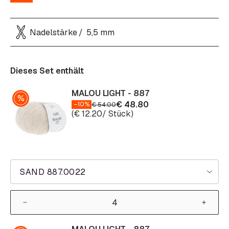
Nadelstärke
5,5 mm
Dieses Set enthält
MALOU LIGHT - 887
€
48.80
–10%
€
54.00
(
€
12.20
/ Stück)
SAND 887.0022