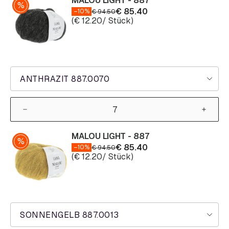
MALOU LIGHT - 887
€
85.40
–10%
€
94.50
(
€
12.20
/ Stück)
ANTHRAZIT 887.0070
MALOU LIGHT - 887
€
85.40
–10%
€
94.50
(
€
12.20
/ Stück)
SONNENGELB 887.0013