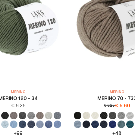
MERINO
MERINO
MERINO 120 - 34
MERINO 70 - 73
€
6.25
€
5.60
€
6.25
+99
+48