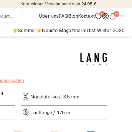
Kostenloser Versand bereits ab 24,95 €
0
0
Über uns
FAQ
Blog
Kontakt
€
0.00
Sommer
Neuste Magazine
Herbst Winter 2026
ersandkosten
24
Nadelstärke
3.5 mm
Lauflänge
175 m