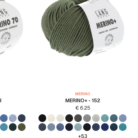
MERINO
3
MERINO+ - 152
€
6.25
+53