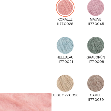
KORALLE
MAUVE
1177.0028
1177.0045
HELLBLAU
GRAUGRÜN
1177.0021
1177.0008
BEIGE 1177.0026
CAMEL
1177.0039