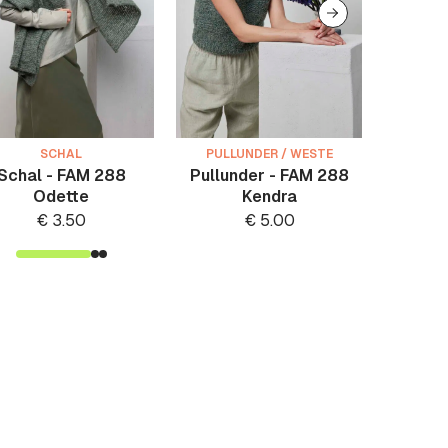
SCHAL
PULLUNDER / WESTE
Schal - FAM 288
Pullunder - FAM 288
Pullov
Odette
Kendra
FAM
€
3.50
€
5.00