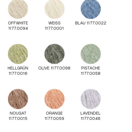
OFFWHITE
WEISS
BLAU 1177.0022
1177.0094
1177.0001
HELLGRÜN
OLIVE 1177.0098
PISTACHE
1177.0016
1177.0058
NOUGAT
ORANGE
LAVENDEL
1177.0015
1177.0059
1177.0046