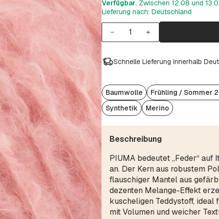
Verfügbar
, Zwischen 12.08 und 13.08
Lieferung nach: Deutschland
Schnelle Lieferung innerhalb Deu
Baumwolle
Frühling / Sommer 
Synthetik
Merino
Beschreibung
PIUMA bedeutet „Feder“ auf Ita
an. Der Kern aus robustem Poly
flauschiger Mantel aus gefär
dezenten Melange-Effekt erze
kuscheligen Teddystoff, ideal
mit Volumen und weicher Textu