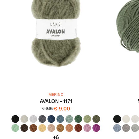
MERINO
AVALON - 1171
€
9.00
€
9.95
+8