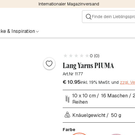
Internationaler Magazinversand
ke & Inspiration
0 (0)
Lang Yarns PIUMA
Art.Nr 1177
€
10.95
inkl. 19% MwSt. und
zzgl. V
10 x 10 cm
16 Maschen / 
Reihen
Knäuelgewicht
50 g
Farbe