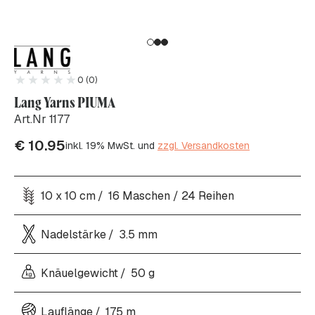
0 (0)
Lang Yarns PIUMA
Art.Nr 1177
€
10.95
inkl. 19% MwSt. und
zzgl. Versandkosten
10 x 10 cm
16 Maschen / 24 Reihen
Nadelstärke
3.5 mm
Knäuelgewicht
50 g
Lauflänge
175 m