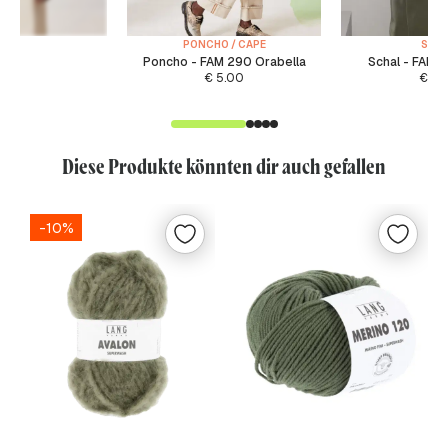
PONCHO / CAPE
SCH
Poncho - FAM 290 Orabella
Schal - FAM 
€
5.00
€
3.
Diese Produkte könnten dir auch gefallen
-10%