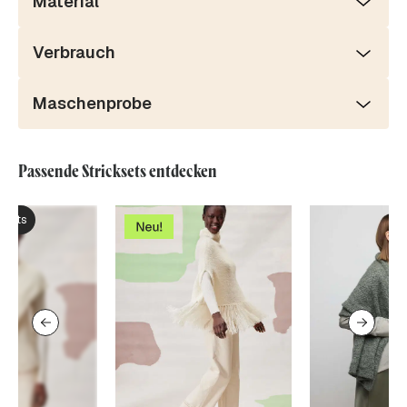
Material
Verbrauch
Maschenprobe
Passende Stricksets entdecken
ksets