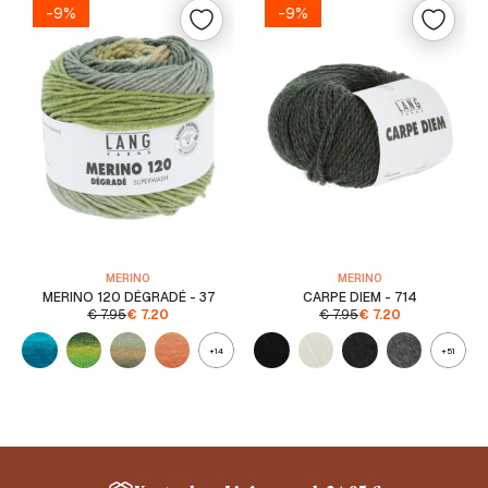
-9%
-9%
MERINO
MERINO
MERINO 120 DÉGRADÉ - 37
CARPE DIEM - 714
€
7.95
€
7.20
€
7.95
€
7.20
+14
+51