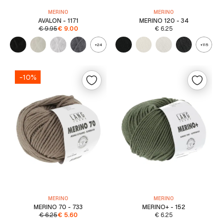
MERINO
MERINO
AVALON - 1171
MERINO 120 - 34
€
9.95
€
9.00
€
6.25
+24
+115
-10%
MERINO
MERINO
MERINO 70 - 733
MERINO+ - 152
€
6.25
€
5.60
€
6.25