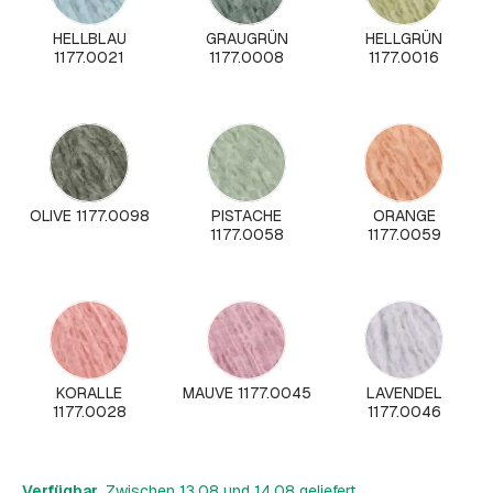
HELLBLAU
GRAUGRÜN
HELLGRÜN
1177.0021
1177.0008
1177.0016
OLIVE 1177.0098
PISTACHE
ORANGE
1177.0058
1177.0059
KORALLE
MAUVE 1177.0045
LAVENDEL
1177.0028
1177.0046
Verfügbar
, Zwischen 13.08 und 14.08 geliefert