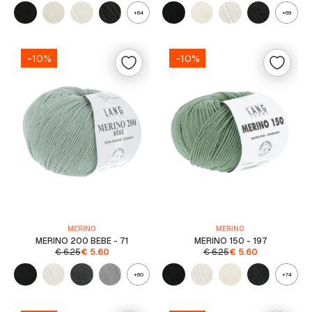
+64
+69
-10%
-10%
MERINO
MERINO
MERINO 200 BEBE - 71
MERINO 150 - 197
€
6.25
€
5.60
€
6.25
€
5.60
+60
+74