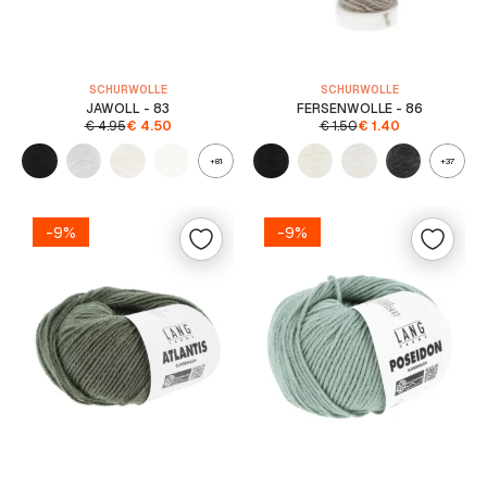
SCHURWOLLE
SCHURWOLLE
JAWOLL - 83
FERSENWOLLE - 86
€
4.95
€
4.50
€
1.50
€
1.40
+81
+37
-9%
-9%