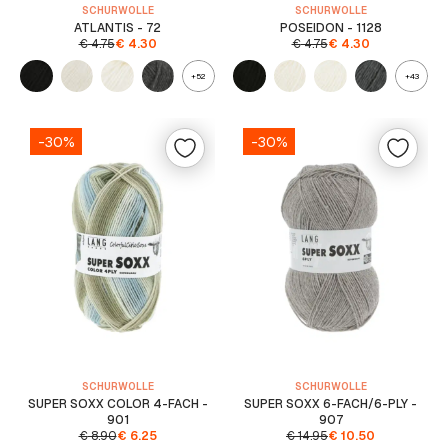
SCHURWOLLE
SCHURWOLLE
ATLANTIS - 72
POSEIDON - 1128
€
4.75
€
4.30
€
4.75
€
4.30
+52
+43
-30%
-30%
SCHURWOLLE
SCHURWOLLE
SUPER SOXX COLOR 4-FACH -
SUPER SOXX 6-FACH/6-PLY -
901
907
€
8.90
€
6.25
€
14.95
€
10.50