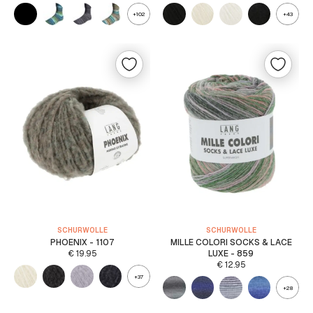
+102
+43
SCHURWOLLE
SCHURWOLLE
PHOENIX - 1107
MILLE COLORI SOCKS & LACE
€
19.95
LUXE - 859
€
12.95
+37
+28