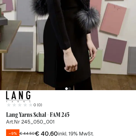
0 (0)
Lang Yarns Schal - FAM 245
Art.Nr 245_050_001
€
40.60
inkl. 19% MwSt.
–9%
€
44.50