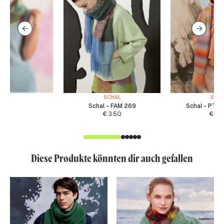
SCHAL
SCH
Schal - FAM 269
Schal - PTO
€
3.50
€
4.
Diese Produkte könnten dir auch gefallen