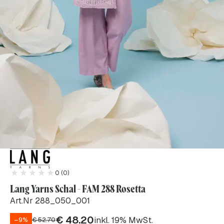
0 (0)
Lang Yarns Schal - FAM 288 Rosetta
Art.Nr 288_050_001
€
48.20
inkl. 19% MwSt.
–9%
€
52.70