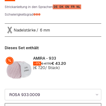
Strickanleitung in den Sprachen
DE
DK
EN
FR
NL
Schwierigkeitsgrad
Nadelstärke
6 mm
Dieses Set enthält
AMIRA - 933
€
43.20
–9%
€
47.70
(
€
7.20
/ Stück)
ROSA 933.0009