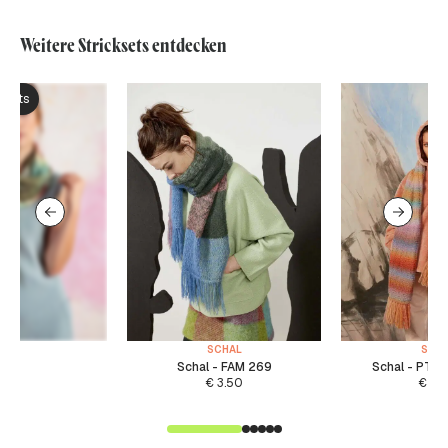
Weitere Stricksets entdecken
ksets
SCHAL
SCH
Schal - FAM 269
Schal - PTO
€
3.50
€
4.