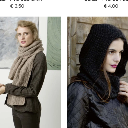
€
3.50
€
4.00