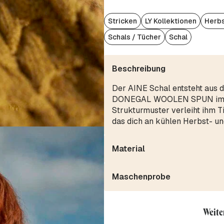
Stricken
LY Kollektionen
Herbs
Schals / Tücher
Schal
Beschreibung
Der AINE Schal entsteht aus 
DONEGAL WOOLEN SPUN im wa
Strukturmuster verleiht ihm Ti
das dich an kühlen Herbst- u
Material
Maschenprobe
Weite