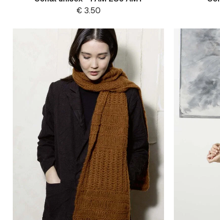
€
3.50