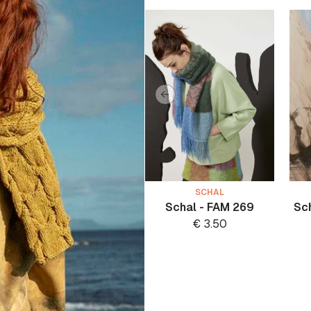
SCHAL
Schal - FAM 269
Sc
€
3.50