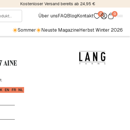
Kostenloser Versand bereits ab 24,95 €
0
0
Über uns
FAQ
Blog
Kontakt
€
0.00
Sommer
Neuste Magazine
Herbst Winter 2026
87 AINE
t.
K
EN
FR
NL