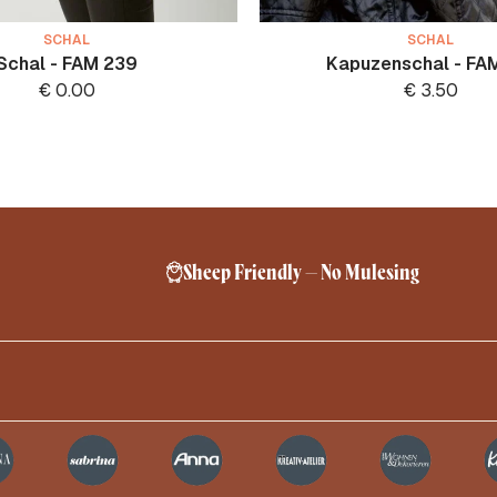
SCHAL
SCHAL
Schal - FAM 239
Kapuzenschal - FA
€
0.00
€
3.50
Sheep Friendly – No Mulesing