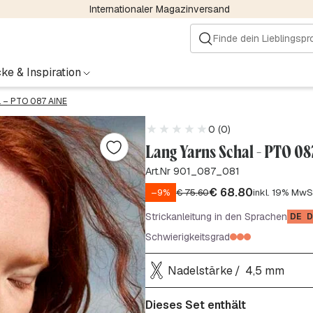
Internationaler Magazinversand
ke & Inspiration
l – PTO 087 AINE
0 (0)
Lang Yarns Schal - PTO 0
Art.Nr 901_087_081
€
68.80
–9%
€
75.60
inkl. 19% MwS
Strickanleitung in den Sprachen
DE
D
Schwierigkeitsgrad
Nadelstärke
4,5 mm
Dieses Set enthält