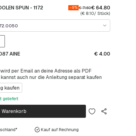
OLEN SPUN - 1172
€
64.80
–9%
€
71.60
(
€
8.10
/ Stück)
172.0050
087 AINE
€
4.00
 wird per Email an deine Adresse als PDF
 kannst auch nur die Anleitung separat kaufen
ng kaufen
 geliefert
n Warenkorb
tschland*
Kauf auf Rechnung