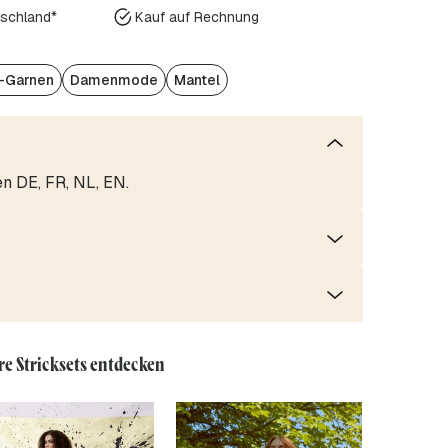
tschland*
Kauf auf Rechnung
r-Garnen
Damenmode
Mantel
en DE, FR, NL, EN.
re Stricksets entdecken