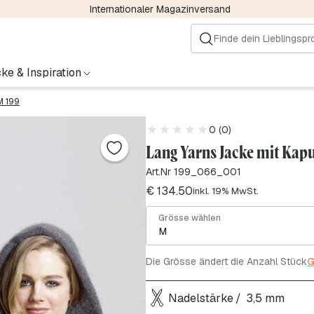
Internationaler Magazinversand
ke & Inspiration
M 199
0 (0)
Lang Yarns Jacke mit Kapu
Art.Nr 199_066_001
€
134.50
inkl. 19% MwSt.
Grösse wählen
M
Die Grösse ändert die Anzahl Stück
G
Nadelstärke
3,5 mm