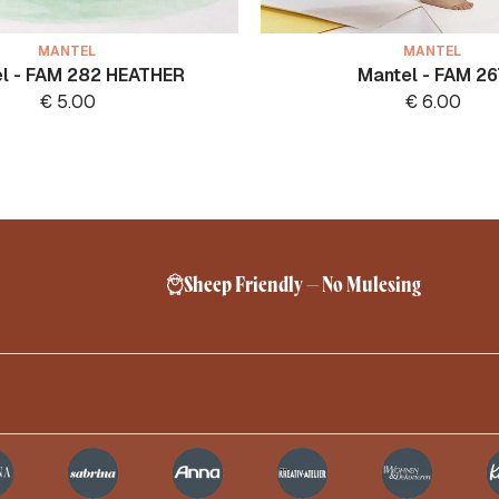
MANTEL
MANTEL
l - FAM 282 HEATHER
Mantel - FAM 26
€
5.00
€
6.00
Sheep Friendly – No Mulesing