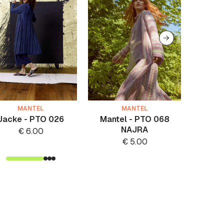
MANTEL
MANTEL
Jacke - PTO 026
Mantel - PTO 068
Mant
NAJRA
€
6.00
€
5.00