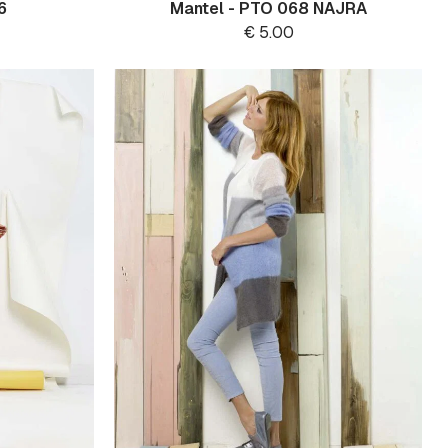
6
Mantel - PTO 068 NAJRA
€
5.00