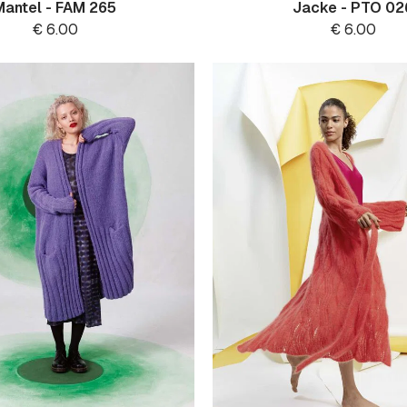
Mantel - FAM 265
Jacke - PTO 02
€
6.00
€
6.00