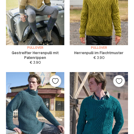
PULLOVER
PULLOVER
Gestreifter Herrenpulli mit
Herrenpulli im Flechtmuster
Patenrippen
€
3.90
€
3.90