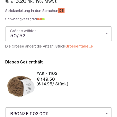
€
213.20
inkl. 19% MwSt.
Strickanleitung in den Sprachen
DE
Schwierigkeitsgrad
Grösse wählen
50/52
Die Grösse ändert die Anzahl Stück
Grössentabelle
Dieses Set enthält
YAK - 1103
€
149.50
(
€
14.95
/ Stück)
BRONZE 1103.0011