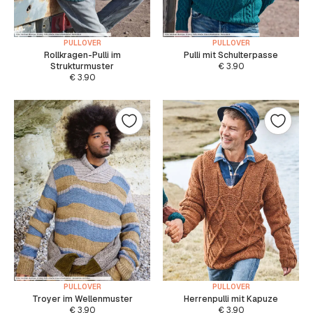
PULLOVER
PULLOVER
Rollkragen-Pulli im
Pulli mit Schulterpasse
Strukturmuster
€
3.90
€
3.90
PULLOVER
PULLOVER
Troyer im Wellenmuster
Herrenpulli mit Kapuze
€
3.90
€
3.90