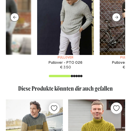
PULLOVER
PULLO
Pullover - PTO 026
Pullover -
€
3.50
€
6.
Diese Produkte könnten dir auch gefallen